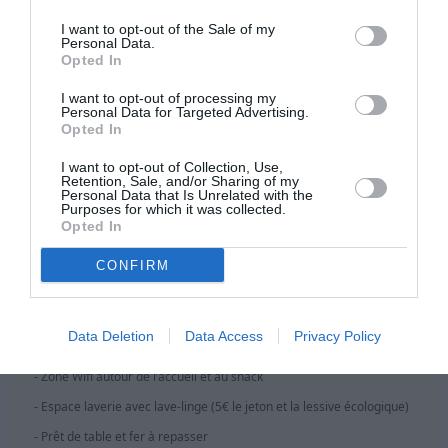
mètres de large, cette nouvelle piscine enchantera familles avec
I want to opt-out of the Sale of my
Personal Data.
enfants comme campeurs désireux de se détendre après une riche
Opted In
journée de découvertes et de visites.
I want to opt-out of processing my
Le Camping Youcamp Village vous propose de nombreuses
Personal Data for Targeted Advertising.
Opted In
prestations et services utiles et pratiques pour des vacances
réussies à Aubagne, au cœur de la Provence :
I want to opt-out of Collection, Use,
Retention, Sale, and/or Sharing of my
Personal Data that Is Unrelated with the
- Dépôt de pain et viennoiseries et petits-déjeuners
Purposes for which it was collected.
- Épicerie de dépannage
Opted In
- Snack/Bar sur place ou à emporter (dès le mois de juillet)
CONFIRM
- Panier repas sur commande en juillet et Août pour les
randonneurs
Data Deletion
Data Access
Privacy Policy
- Pizza (livraison sur place par les pizzaiolos d’Aubagne)
- Zone Wifi autour de l’accueil et au snack
- Espace laverie avec lave-linge (5€ le jeton et la lessive écologique)
- Prêt de table et fer à repasser