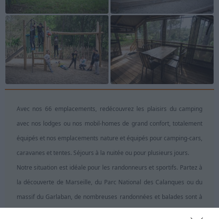
Avec nos 66 emplacements, redécouvrez les plaisirs du camping
avec nos lodges ou nos mobil-homes de grand confort, totalement
équipés et nos emplacements nature et équipés pour camping-cars,
caravanes et tentes. Séjours à la nuitée ou pour plusieurs jours.
Notre situation est idéale pour les randonneurs et sportifs. Partez à
la découverte de Marseille, du Parc National des Calanques ou du
massif du Garlaban, de nombreuses randonnées et balades sont à
votre portée.