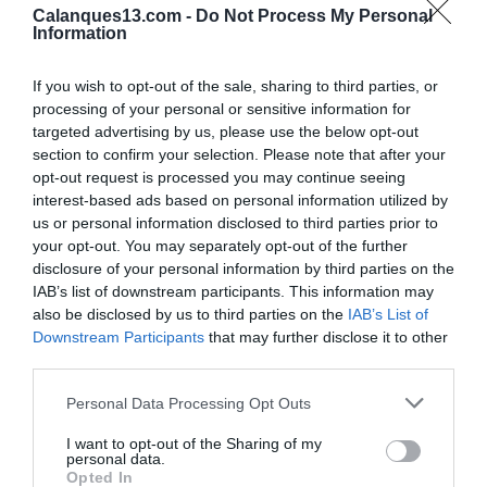
Découvrez également les authentiques villes et villages provençaux
Calanques13.com -
Do Not Process My Personal
Information
situés aux alentours: Aubagne, Cassis, La Ciotat et les fameux
villages de Pagnol à Marseille.
If you wish to opt-out of the sale, sharing to third parties, or
processing of your personal or sensitive information for
Nous disposons également d'un espace événementiel en plein air
targeted advertising by us, please use the below opt-out
pour organiser vos événements ou rassemblements : fêtes de
section to confirm your selection. Please note that after your
opt-out request is processed you may continue seeing
familles, réunions de clubs, espaces groupes… cet espace est
interest-based ads based on personal information utilized by
polyvalent et équipé pour simplifier vos manifestations pour
us or personal information disclosed to third parties prior to
combiner plusieurs types d’événements selon la saison : les offres
your opt-out. You may separately opt-out of the further
disclosure of your personal information by third parties on the
pour les particuliers : les réunions de familles, baptêmes, cousinade,
IAB’s list of downstream participants. This information may
anniversaires et les offres pour les professionnels : incentives,
also be disclosed by us to third parties on the
IAB’s List of
Downstream Participants
that may further disclose it to other
formation, journée détente…
third parties.
Personal Data Processing Opt Outs
De Mai à Septembre, le camping Youcamp Village - Marseille
Provence se pare de ses plus beaux atours et vous offre un espace
I want to opt-out of the Sharing of my
personal data.
aquatique et de détente. Avec ses 12.5 mètres de long et ses 4.5
Opted In